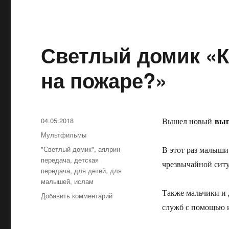
Светлый домик «К
на пожаре?»
вып
Опубликовано
04.05.2018
Вышел новый
Рубрики
Мультфильмы
Метки
"Светлый домик"
,
аялрин
В этот раз малыши 
передача
,
детская
чрезвычайной сит
передача
,
для детей
,
для
малышей
,
ислам
Также мальчики и 
Добавить комментарий
к
записи
служб с помощью 
Светлый
домик