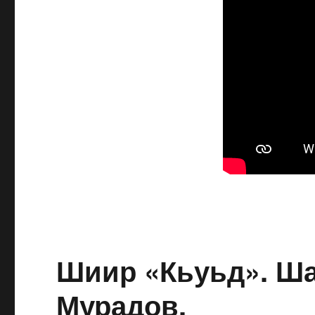
Шиир «Кьуьд». Ш
Мурадов.