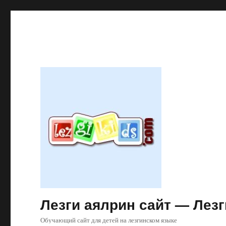
Лезги аялрин сайт — Лезг
Обучающий сайт для детей на лезгинском языке