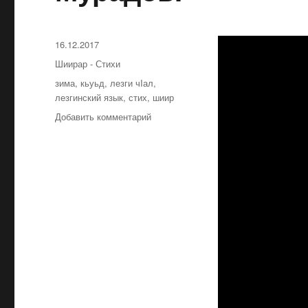
Опубликовано
16.12.2017
Рубрики
Шиирар - Стихи
Метки
зима
,
кьуьд
,
лезги чIал
,
лезгинский язык
,
стих
,
шиир
Добавить комментарий
к
записи
Шиир
«Кьуьд».
Шаир
Шагь-
Эмир
Мурадов.