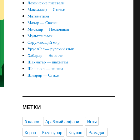
Лезгинские писатели
Макъалаяр — Статьи
Математика
Махар — Сказки
Мисалар — Пословицы
Мультфильмы
Окружающий мир
Урус чIал — русский язык
Хабарар — Новости
Шахматар — шахматы
Шашкияр — шашки
Шиирар — Стихи
МЕТКИ
3 класс
Арабский алфавит
Игры
Коран
Къугъунар
Къуран
Рамадан