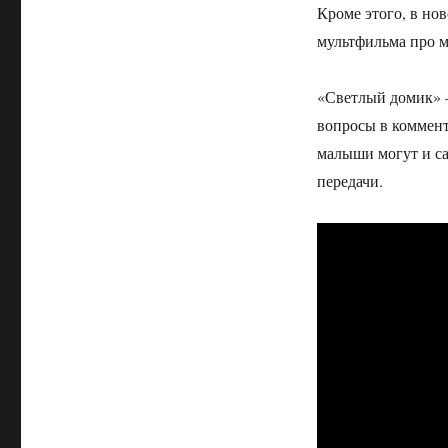
Кроме этого, в но
«Как
ребенку
мультфильма про м
спастись
на
«Светлый домик» —
пожаре?»
вопросы в коммент
малыши могут и са
передачи.