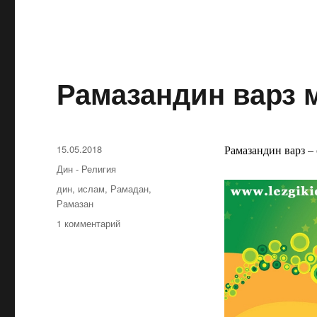
Рамазандин варз 
Опубликовано
15.05.2018
Рамазандин варз – 
Рубрики
Дин - Религия
Метки
дин
,
ислам
,
Рамадан
,
Рамазан
1 комментарий
к
записи
Рамазандин
варз
мубаракрай!