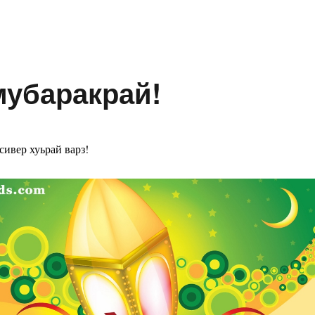
мубаракрай!
сивер хуьрай варз!