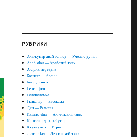
РУБРИКИ
Алакьунар авай гъилер — Умелые ручки
Араб чIал — Арабский язык
Аялрин передача
Басняяр — басни
Без рубрики
География
Головоломка
Гьикаяяр — Рассказы
Дин — Религия
Инглис чIал — Английский язык
Кроссвордар, ребусар
Къугъунар — Игры
Лезги чIал — Лезгинский язык